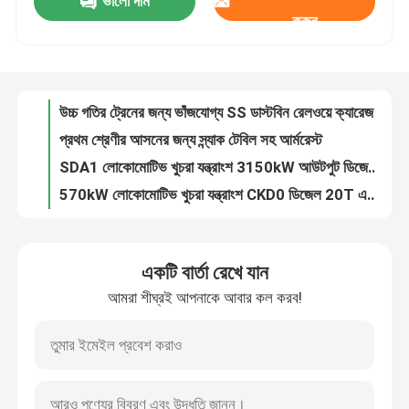
ভালো দাম
হেরিংবোন শেভরন রাবার কনভেয়ার বেল্ট 5 মিমি 8 মিমি 10 মিমি তাপ প্রতিরোধী
করুন
HTR লোকোমোটিভ রেলওয়ে এয়ার ব্রেক হোস কাপলিং 1Mpa নোডুলার কাস্ট আয়রন
কারখানা পরিদর্শন
উচ্চ গতির ট্রেনের জন্য ভাঁজযোগ্য SS ডাস্টবিন রেলওয়ে ক্যারেজ ইন্টেরিয়র 4.5L
প্রথম শ্রেণীর আসনের জন্য স্ন্যাক টেবিল সহ আর্মরেস্ট
গুণমান নিয়ন্ত্রণ
SDA1 লোকোমোটিভ খুচরা যন্ত্রাংশ 3150kW আউটপুট ডিজেল ইঞ্জিন 150Hz
570kW লোকোমোটিভ খুচরা যন্ত্রাংশ CKD0 ডিজেল 20T এক্সেল লোডিং 1435mm ট্র্যাক গেজ
আমাদের সাথে যোগাযোগ
রেলওয়ে ক্যারিজ প্লাস্টিক ট্রেন সিট টেবিল পিসি ফায়ারপ্রুফ জারা প্রতিরোধী
2700kW ইঞ্জিন ডিজেল লোকোমোটিভ যন্ত্রাংশ DL CKD9B রেলওয়ে খুচরা যন্ত্রাংশ
রোলিং স্টক আসনের জন্য রেলওয়ের অভ্যন্তরীণ ভাঁজ করা অ্যালুমিনিয়াম আর্মরেস্ট
খবর
ডাই কাস্টিং সিট আর্মরেস্ট রেলওয়ে ক্যারেজ ইন্টেরিয়র 750N লোড হচ্ছে
একটি বার্তা রেখে যান
25KG স্ট্যাটিক লোড রেলওয়ে ক্যারেজ অভ্যন্তরীণ অ্যালুমিনিয়াম আর্মরেস্ট ট্রেনের আসন টেবিল
মামলা
আমরা শীঘ্রই আপনাকে আবার কল করব!
12-16 KN/Mm রেলওয়ে কাস্টিং পার্টস ট্র্যাক ফাস্টেনার ভাইব্রেশন অ্যাটেন্যুয়েশন
ভাল স্যাঁতসেঁতে প্রভাব সহ রেলওয়েতে মেট্রো লাইট রেল কোলোন ডিম ফাস্টেনার
ব্লগ
নমনীয় আয়রন ট্রেন ব্রেক পাইপ পায়ের পাতার মোজাবিশেষ সংযোগ EN15807 গ্যালভানাইজেশন
ট্রেন AAR FP5 পায়ের পাতার মোজাবিশেষ কাপলার হেড 7Mpa নমনীয় আয়রন ইলেক্ট্রোফোরেটিক প্রলিপ্ত
একটি উদ্ধৃতি অনুরোধ করুন