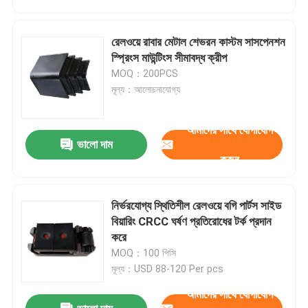
রেলওয়ে রাবার মেটাল শেভরন কাস্টম সাসপেনশন
স্প্রিংস মাউন্টিংস সীমাবদ্ধ ক্রীপ
MOQ：200PCS
মূল্য：আলোচনাযোগ্য
আমাদের সাথে যোগাযোগ
ভালো দাম
করুন
নির্ভরযোগ্য স্থিতিশীল রেলওয়ে বগি পার্টস সাইড
বাড়ি
বিয়ারিং CRCC ঘর্ষণ প্রতিরোধের টর্ক প্রদান
করে
MOQ：100 পিসি
পণ্য
মূল্য：USD 88-120 Per pcs
আমাদের সাথে যোগাযোগ
আমাদের সম্বন্ধে