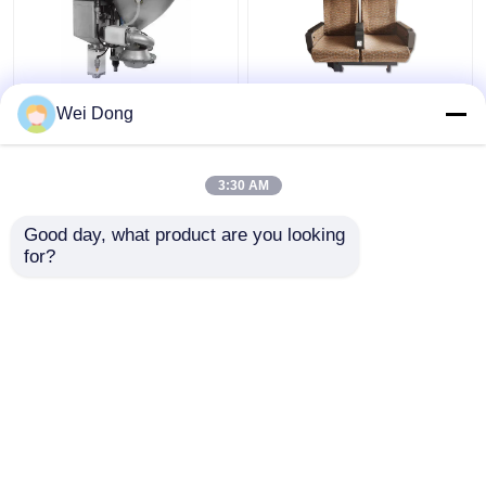
রেলওয়ে খুচরা যন্ত্রাংশ ট্রেন
ISO9001 রেলওয়ে ক্যারেজ
Wei Dong
টয়লেট সিস্টেমের জন্য ভ্যাকুয়াম
ইন্টেরিয়র ট্রেন সিট কোচ টিআইজি
স্টেইনলেস স্টীল স্কিউটিং
ওয়েল্ড
ডিভাইস
3:30 AM
ভালো দাম
ভালো দাম
Good day, what product are you looking 
for?
আমাদের সাথে যোগাযোগ করুন
আমাদের সাথে যোগাযোগ করুন
আরো দেখুন
বাড়ি
আমাদের সম্পর্কে
আমাদের সাথে যোগাযোগ করুন
Desktop Site
সাইট ম্যাপ
গোপনীয়তা নীতি