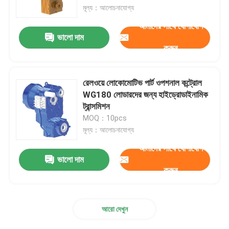
মূল্য：আলোচনাযোগ্য
আমাদের সাথে যোগাযোগ
কারখানা পরিদর্শন
ভালো দাম
করুন
গুণমান নিয়ন্ত্রণ
রেলওয়ে লোকোমোটিভ পার্ট ওপশনাল কন্ট্রোল
আমাদের সাথে যোগাযোগ
WG180 লোডারদের জন্য হাইড্রোডাইনামিক
ট্রান্সমিশন
MOQ：10pcs
খবর
মূল্য：আলোচনাযোগ্য
আমাদের সাথে যোগাযোগ
মামলা
ভালো দাম
করুন
একটি উদ্ধৃতি অনুরোধ করুন
আরো দেখুন
রেলওয়ে ঢালাই অংশ