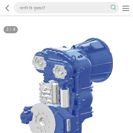
2
/
4