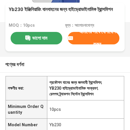
Yb230 ইঞ্জিনিয়ারিং যানবাহনের জন্য হাইড্রোডাইনামিক ট্রান্সমিশন
MOQ：10pcs
মূল্য：আলোচনাযোগ্য
আমাদের সাথে যোগাযোগ
ভালো দাম
করুন
পণ্যের বর্ণনা
প্রকৌশল যানের জন্য জলবাহী ট্রান্সমিশন
,
লক্ষণীয় করা:
YB230 হাইড্রোডাইনামিক সংক্রমণ
,
রেলপথ ট্র্যাকশন সিস্টেম ট্রান্সমিশন
Minimum Order Q
10pcs
uantity
Model Number
Yb230