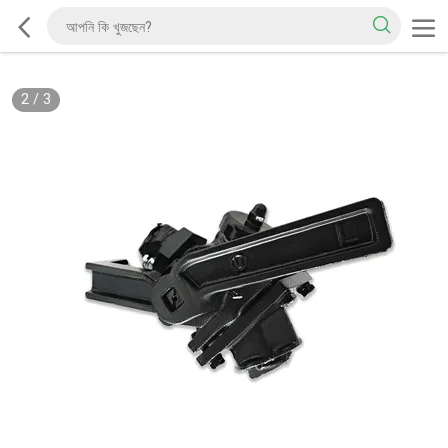
2
/
3