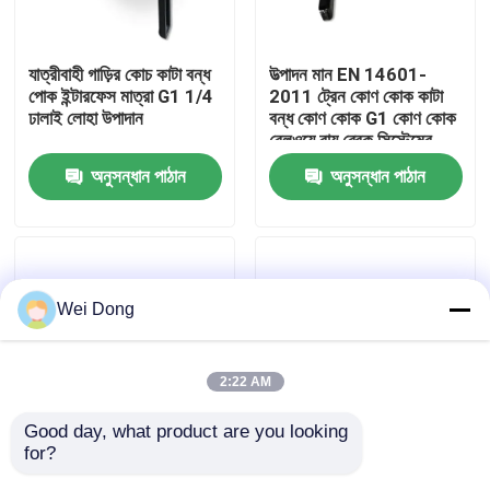
কারখানা পরিদর্শন
যাত্রীবাহী গাড়ির কোচ কাটা বন্ধ
উত্পাদন মান EN 14601-
পোক ইন্টারফেস মাত্রা G1 1/4
2011 ট্রেন কোণ কোক কাটা
ঢালাই লোহা উপাদান
বন্ধ কোণ কোক G1 কোণ কোক
গুণমান নিয়ন্ত্রণ
রেলওয়ে বায়ু ব্রেক সিস্টেমের
জন্য
অনুসন্ধান পাঠান
অনুসন্ধান পাঠান
আমাদের সাথে যোগাযোগ
খবর
Wei Dong
মামলা
2:22 AM
ব্লগ
Good day, what product are you looking 
for?
রেলওয়ে এয়ার ব্রেক সিস্টেমের
EN 14601-2011 উত্পাদন
একটি উদ্ধৃতি অনুরোধ করুন
জন্য ডানদিকে ঘুরানো কাস্ট
স্ট্যান্ডার্ড দুই Rc1 1/4