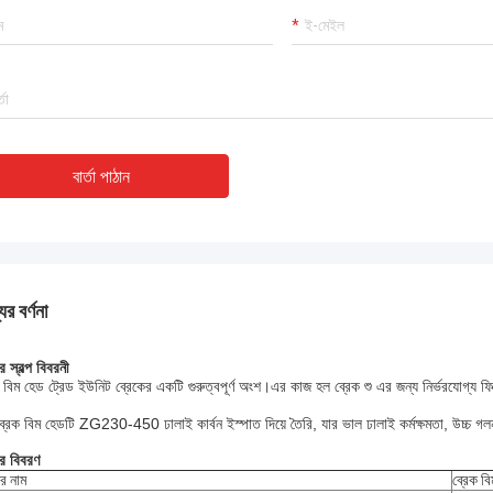
বার্তা পাঠান
ের বর্ণনা
র স্বল্প বিবরনী
 বিম হেড ট্রেড ইউনিট ব্রেকের একটি গুরুত্বপূর্ণ অংশ।এর কাজ হল ব্রেক শু এর জন্য নির্ভরযোগ্য ফিক
।
্রেক বিম হেডটি ZG230-450 ঢালাই কার্বন ইস্পাত দিয়ে তৈরি, যার ভাল ঢালাই কর্মক্ষমতা, উচ্চ গলন
ের বিবরণ
ের নাম
ব্রেক ব