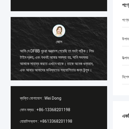
পণ্
পণ্যে
উপাদ
জোস
আমি যে DF8B খুচরা যন্ত্রাংশ পেয়েছি তা সবই সঠিক। লিড
তাদের পরা
টাইম দ্রুত, এবং যখনই আমার সমস্যা হয়, সানি সবসময়
উত্পা
বেশ উপযুক
আমাকে সাহায্য করতে এখানে থাকে। তাকে অনেক ধন্যবাদ,
উন্মুখ।
এবং আবার আমাদের ভবিষ্যতের সহযোগিতার জন্য উন্মুখ।
বিশে
ব্যক্তি যোগাযোগ :
Wei Dong
ফোন নম্বর :
+86-13368201198
একটি
হোয়াটসঅ্যাপ :
+8613368201198