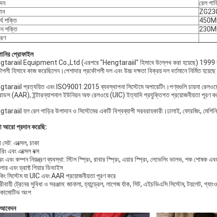
দন
রেল গাড়
ান
ZG23
র্য শক্তি
450M
দন শক্তি
230M
ারণ
পানির প্রোফাইল
taraiil Equipment Co.,Ltd (এরপরে "Hengtaraiil" হিসাবে উল্লেখ করা হয়েছে) 1999 সালে জ
শলী হিসাবে কাজ করেছিলেন।পেশাদার প্রকৌশলী দল এবং উচ্চ দক্ষতা বিক্রয় দল বর্তমানে নির্মিত হয়েছ
taraiil প্রত্যয়িত এবং ISO9001:2015 ব্যবস্থাপনা সিস্টেমে অপারেটিং।পণ্যগুলি চায়না রেলওয়ে 
োডস (AAR), ইন্টারন্যাশনাল ইউনিয়ন অফ রেলওয়ে (UIC) ইত্যাদি প্রযুক্তিগত প্রয়োজনীয়তা পূরণ 
taraiil হল রেল গাড়ির উপাদান ও সিস্টেমের একটি বিশ্বব্যাপী সরবরাহকারী।ঢালাই, ফোরজিং, মেশিন
 আরো প্রদান করেছি:
া সেট: এক্সেল, চাকা
়ারিং এবং এক্সেল বক্স
্রিং এবং কম্পন নিয়ন্ত্রণ ব্যবস্থা: স্টিল স্প্রিং, রাবার স্প্রিং, এয়ার স্প্রিং, লেভেলিং ভালভ, শক শোষক এ
লার এবং ড্রাফ্ট গিয়ার ডিভাইস
েকিং সিস্টেম যা UIC এবং AAR প্রয়োজনীয়তা পূরণ করে
্রীবাহী ট্রেনের সুবিধা ও সরঞ্জাম: জানালা, হ্যান্ড্রেল, লাগেজ র্যাক, সিট, এইচভিএসি সিস্টেম, টয়লেট, গ্যা
কোমোটিভ অংশ
 আবেদন