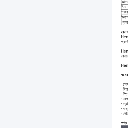
আবে
উপাদ
প্রসা
উত্পা
প্রস
কোম্
Heng
প্রকৌ
Heng
রেলর
Heng
আমরা
· চাক
· বিয
· স্প
· কাপ
· ব্র
· যাত
· লো
পণ্য