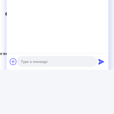
াত নাকল রেলওয়ে ঢালাই অংশ
ওয়াগন বগি ট্রেন ওয়েজ কাস্ট আয়রন
TB/T2813 GB/T 6414
39HRC-48HRC
ভালো দাম
ভালো দাম
Photo
Video Call
Audio Call
পণ্য