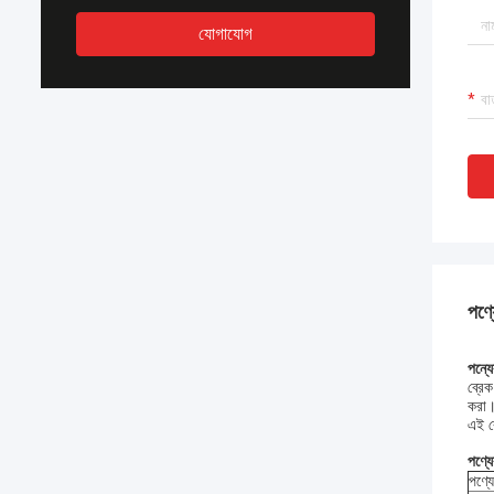
যোগাযোগ
পণ্য
পন্যে
ব্রেক
করা
এই ব
পণ্য
পণ্য