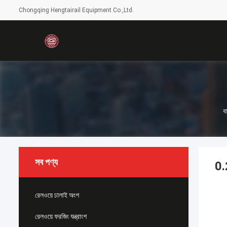
Chongqing Hengtairail Equipment Co.,Ltd.
বা
সব পণ্য
0.
রেলওয়ে ঢালাই অংশ
রেলওয়ে ফরজিং যন্ত্রাংশ