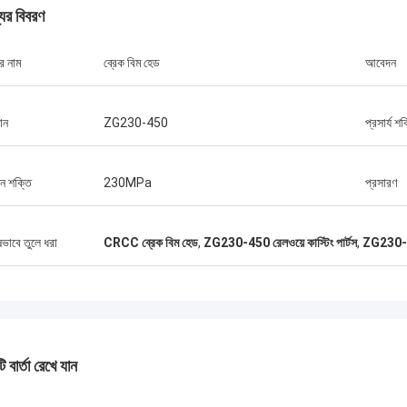
যের বিবরণ
র নাম
ব্রেক বিম হেড
আবেদন
ান
ZG230-450
প্রসার্য শক
জোনাথাস
মর্শ দেওয়া কাপলার পুরানোগুলি প্রতিস্থাপনের জন্য
দন শক্তি
230MPa
প্রসারণ
্ত। মূল্য যুক্তিসঙ্গত, এবং থিমগুলি পাওয়ার জন্য
ষভাবে তুলে ধরা
CRCC ব্রেক বিম হেড
,
ZG230-450 রেলওয়ে কাস্টিং পার্টস
,
ZG230-45
 বার্তা রেখে যান