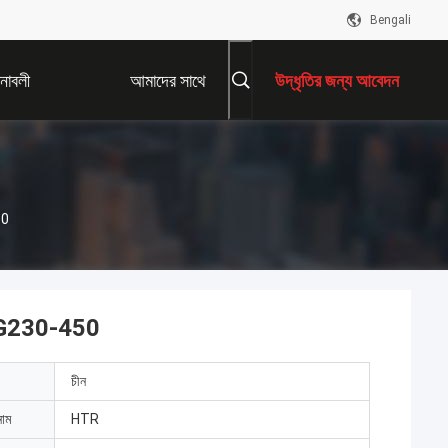
Bengali
নাবলী
আমাদের সাথে
উদ্ধৃতির জন্য আবেদন
যোগাযোগ করুন
50
ড ZG230-450
চীন
নাম
HTR