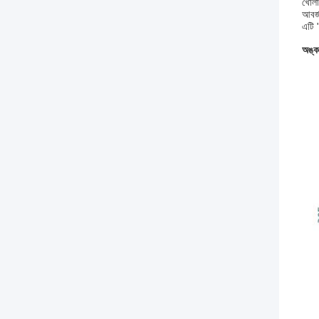
খোলার
আবর্জ
এটি "
অঙ্ক