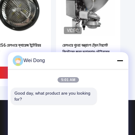
VIDEO
6 রেলওয়ে ক্যারেজ ইন্টেরিয়র
রেলওয়ে খুচরা যন্ত্রাংশ ট্রেন টয়লেট
সিস্টেমের জন্য ভ্যাকুয়াম স্টেইনলেস
স্টীল স্কিউটিং ডিভাইস
Wei Dong
ভালো দাম
ভালো দাম
5:01 AM
Good day, what product are you looking 
for?
পণ্য
রেলওয়ে ঢালাই অংশ
রেলওয়ে ফরজিং যন্ত্রাংশ