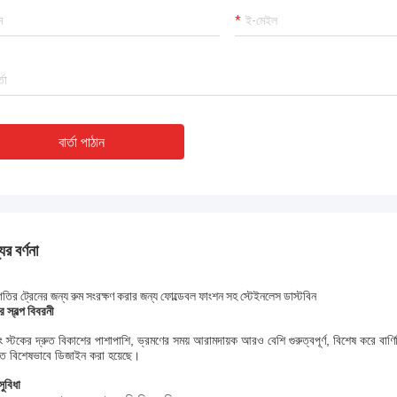
বার্তা পাঠান
ের বর্ণনা
গতির ট্রেনের জন্য রুম সংরক্ষণ করার জন্য ফোল্ডেবল ফাংশন সহ স্টেইনলেস ডাস্টবিন
র স্বল্প বিবরনী
ং স্টকের দ্রুত বিকাশের পাশাপাশি, ভ্রমণের সময় আরামদায়ক আরও বেশি গুরুত্বপূর্ণ, বিশেষ করে বাণি
তে বিশেষভাবে ডিজাইন করা হয়েছে।
সুবিধা