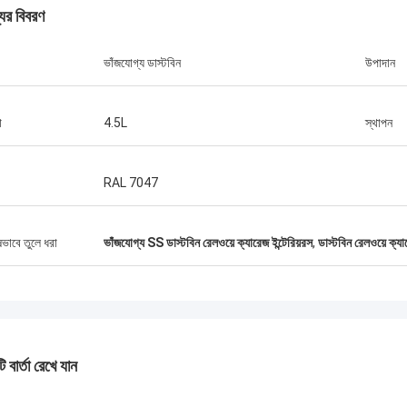
যের বিবরণ
ভাঁজযোগ্য ডাস্টবিন
উপাদান
া
4.5L
স্থাপন
জোনাথাস
মর্শ দেওয়া কাপলার পুরানোগুলি প্রতিস্থাপনের জন্য
RAL 7047
্ত। মূল্য যুক্তিসঙ্গত, এবং থিমগুলি পাওয়ার জন্য
ষভাবে তুলে ধরা
ভাঁজযোগ্য SS ডাস্টবিন রেলওয়ে ক্যারেজ ইন্টেরিয়রস
,
ডাস্টবিন রেলওয়ে ক্যা
 বার্তা রেখে যান