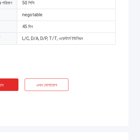
ার পরিমাণ
50 পিসি
negotable
45 দিন
L/C, D/A, D/P, T/T, ওয়েস্টার্ন ইউনিয়ন
াম
এখন যোগাযোগ