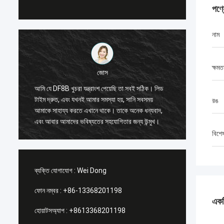
পণ্
নাম
ক্ষমত
জোস
আমি যে DF8B খুচরা যন্ত্রাংশ পেয়েছি তা সবই সঠিক। লিড
তাদের পরা
টাইম দ্রুত, এবং যখনই আমার সমস্যা হয়, সানি সবসময়
রঙ
বেশ উপযুক
আমাকে সাহায্য করতে এখানে থাকে। তাকে অনেক ধন্যবাদ,
উন্মুখ।
এবং আবার আমাদের ভবিষ্যতের সহযোগিতার জন্য উন্মুখ।
বিশে
ব্যক্তি যোগাযোগ :
Wei Dong
ফোন নম্বর :
+86-13368201198
একটি
হোয়াটসঅ্যাপ :
+8613368201198