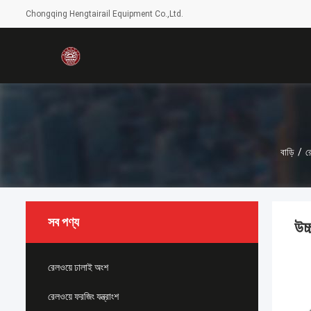
Chongqing Hengtairail Equipment Co.,Ltd.
বাড়ি
/
র
সব পণ্য
উচ
রেলওয়ে ঢালাই অংশ
রেলওয়ে ফরজিং যন্ত্রাংশ