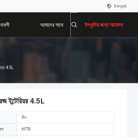
Bengali
নাবলী
আমাদের সাথে
উদ্ধৃতির জন্য আবেদন
যোগাযোগ করুন
রিয়র 4.5L
েজ ইন্টেরিয়র 4.5L
চীন
নাম
HTR