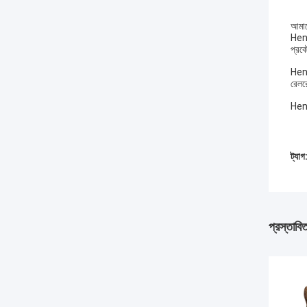
আমাদে
Heng
প্রকৌ
Heng
রেলর
Heng
ট্যাগ
প্রস্তাবি