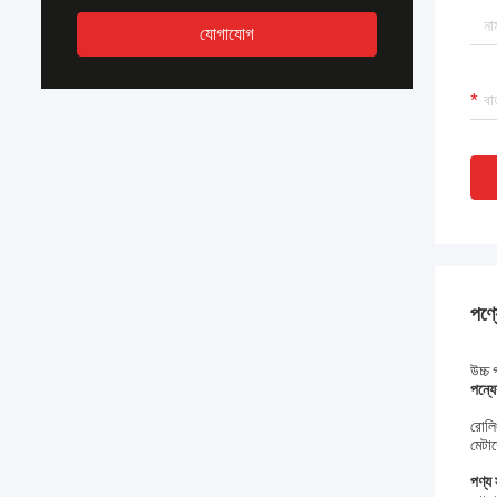
যোগাযোগ
পণ্য
উচ্চ 
পন্যে
রোলি
মেটা
পণ্য 