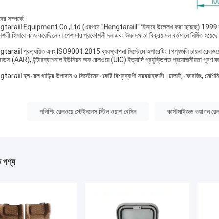
র সম্পর্কে:
taraiil Equipment Co.,Ltd (এরপরে "Hengtaraiil" হিসাবে উল্লেখ করা হয়েছে) 1999 সালে জ
শলী হিসাবে কাজ করেছিলেন।পেশাদার প্রকৌশলী দল এবং উচ্চ দক্ষতা বিক্রয় দল বর্তমানে নির্মিত হয়েছ
taraiil প্রত্যয়িত এবং ISO9001:2015 ব্যবস্থাপনা সিস্টেমে অপারেটিং।পণ্যগুলি চায়না রেলওয়ে 
োডস (AAR), ইন্টারন্যাশনাল ইউনিয়ন অফ রেলওয়ে (UIC) ইত্যাদি প্রযুক্তিগত প্রয়োজনীয়তা পূরণ 
taraiil হল রেল গাড়ির উপাদান ও সিস্টেমের একটি বিশ্বব্যাপী সরবরাহকারী।ঢালাই, ফোরজিং, মেশিন
:
পলিশিং রেলওয়ে স্টেইনলেস স্টিল ওয়াশ বেসিন
কাস্টমাইজড ওয়াগন রেলও
ত পণ্য