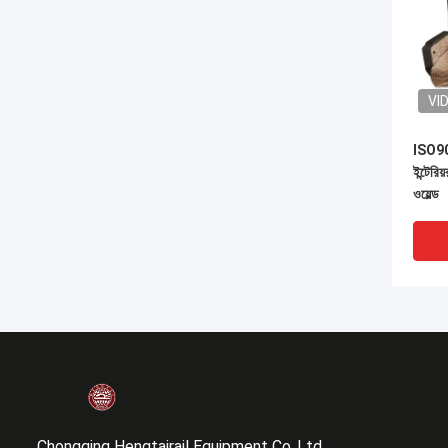
VI
ISO900
ইন্টেরি
ওয়েল্ড
Chongqing Hengtairail Equipment Co.,Ltd.