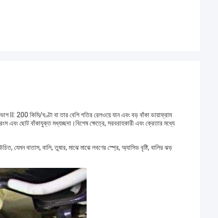
িভাগ Ⅱ: 200 কিমি/ঘণ্টা বা তার বেশি গতির রেলওয়ে যান এবং বড় বাঁকা ডায়াফ্রাম
ংস এবং ছোট বাঁকাযুক্ত মধ্যচ্ছদা।বিশেষ ক্ষেত্রে, সরবরাহকারী এবং ক্রেতার মধ্যে
ত, যেমন বাতাস, বালি, তুষার, মাঝে মাঝে লবণের স্প্রে, অ্যাসিড বৃষ্টি, বালির ঝড়