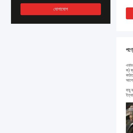
যোগাযোগ
পণ্য
এয়ার
ক) ক্
কাঠাম
আলোচন
বায়ু
ইত্যা