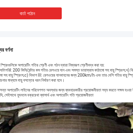
বার্তা পাঠান
ের বর্ণনা
 স্প্রিংগুলিকে অপারেটিং গতির শ্রেণী এবং গঠন দ্বারা নিম্নরূপ শ্রেণীবদ্ধ করা হয়:
যাটাগরিⅠ: 200 কিমি/ঘন্টার কম গতির রেলওয়ে যান এবং সমস্ত ডায়াফ্রাম কাঠামো সহ বায়ু স্প্রিংস;খ) ব
ো সহ বায়ু স্প্রিংস;c) বিভাগ Ⅲ: রেলওয়ের যানবাহনের জন্য 200km/h এবং তার বেশি গতির বায়ু স্প্রি
ার মাধ্যমে বায়ু বসন্তের ধরন নির্ধারণ করা হবে।
 বসন্ত অপারেটিং লাইনের পরিবেশগত অবস্থার জন্য ব্যবহারকারীর প্রয়োজনীয়তা সহ্য করতে সক্ষম হওয়া উচি
দি, সেইসাথে ন্যূনতম বক্ররেখা ব্যাসার্ধ এবং অপারেটিং গতি প্রয়োজনীয়তা