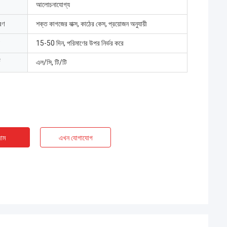
আলোচনাযোগ্য
রণ
শক্ত কাগজের বাক্স, কাঠের কেস, প্রয়োজন অনুযায়ী
15-50 দিন, পরিমাণের উপর নির্ভর করে
এল/সি, টি/টি
াম
এখন যোগাযোগ