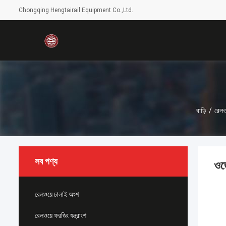
Chongqing Hengtairail Equipment Co.,Ltd.
বাড়ি
/
রেলও
সব পণ্য
ওজো
রেলওয়ে ঢালাই অংশ
রেলওয়ে ফরজিং যন্ত্রাংশ