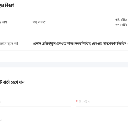
যের বিবরণ
পরিবেষ্টিত
র নাম
বায়ু বসন্ত
অপারেটিং
ষভাবে তুলে ধরা
ওজোন রেজিস্ট্যান্স রেলওয়ে সাসপেনশন সিস্টেম
,
রেলওয়ে সাসপেনশন সিস্টেম
জোনাথাস
মর্শ দেওয়া কাপলার পুরানোগুলি প্রতিস্থাপনের জন্য
্ত। মূল্য যুক্তিসঙ্গত, এবং থিমগুলি পাওয়ার জন্য
 বার্তা রেখে যান