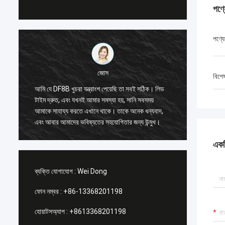
পণ্
পণ্যে
জোস
বিশে
আমি যে DF8B খুচরা যন্ত্রাংশ পেয়েছি তা সবই সঠিক। লিড
তাদের পরা
টাইম দ্রুত, এবং যখনই আমার সমস্যা হয়, সানি সবসময়
বেশ উপযুক
আমাকে সাহায্য করতে এখানে থাকে। তাকে অনেক ধন্যবাদ,
উন্মুখ।
এবং আবার আমাদের ভবিষ্যতের সহযোগিতার জন্য উন্মুখ।
একটি
ব্যক্তি যোগাযোগ :
Wei Dong
ফোন নম্বর :
+86-13368201198
হোয়াটসঅ্যাপ :
+8613368201198