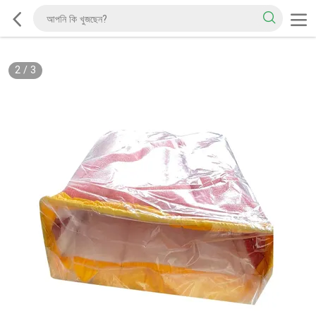
2
/
3