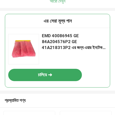
আরো দেখুন
এর সেরা মূল্য পান
EMD 40086945 GE
84A204576P2 GE
41A218313P2 এর জন্য এয়ার ইনটেক
ব্যাগ ফিল্টার
চালিয়ে
প্রস্তাবিত পণ্য