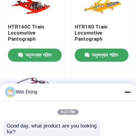
কারখানা পরিদর্শন
HTR160C Train
HTR180 Train
Locomotive
Locomotive
গুণমান নিয়ন্ত্রণ
Pantograph
Pantograph
অনুসন্ধান পাঠান
অনুসন্ধান পাঠান
আমাদের সাথে যোগাযোগ
খবর
Wei Dong
মামলা
5:27 PM
ব্লগ
Good day, what product are you looking 
for?
একটি উদ্ধৃতি অনুরোধ করুন
HTR250 Train
HTR420 Train