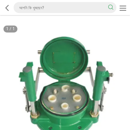
1
/
1