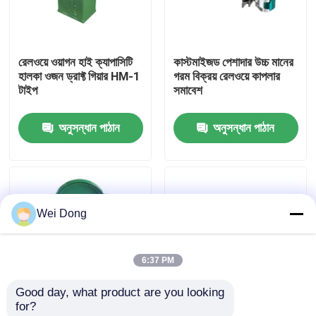
কারখানা পরিদর্শন
রেলওয়ে ওয়াগন হাই ক্যাপাসিটি
কাস্টমাইজড পেশাদার উচ্চ মানের
হালকা ওজন ড্রাফ্ট গিয়ার HM-1
গরম বিক্রয় রেলওয়ে কাপলার
গুণমান নিয়ন্ত্রণ
টাইপ
সমাবেশ
অনুসন্ধান পাঠান
অনুসন্ধান পাঠান
আমাদের সাথে যোগাযোগ
খবর
Wei Dong
মামলা
6:37 PM
ব্লগ
Good day, what product are you looking 
for?
একটি উদ্ধৃতি অনুরোধ করুন
DL3AC500 রেলওয়ে
14% প্রসারিত ট্রেন কাপলার