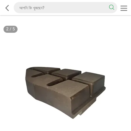
2
/
5