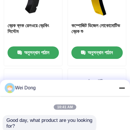
কারখানা পরিদর্শন
ব্রেক ব্লক রেলওয়ে ব্রেকিং
কম্পোজিট ডিজেল লোকোমোটিভ
সিস্টেম
ব্রেক শু
গুণমান নিয়ন্ত্রণ
অনুসন্ধান পাঠান
অনুসন্ধান পাঠান
আমাদের সাথে যোগাযোগ
খবর
Wei Dong
মামলা
10:41 AM
ব্লগ
Good day, what product are you looking 
for?
একটি উদ্ধৃতি অনুরোধ করুন
ইউআইসি ব্রেক সিস্টেমের খুচরা
High Performance UIC