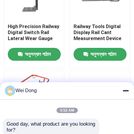
কারখানা পরিদর্শন
High Precision Railway
Railway Tools Digital
Digital Switch Rail
Display Rail Cant
গুণমান নিয়ন্ত্রণ
Lateral Wear Gauge
Measurement Device
অনুসন্ধান পাঠান
অনুসন্ধান পাঠান
আমাদের সাথে যোগাযোগ
খবর
Wei Dong
মামলা
5:52 AM
ব্লগ
Good day, what product are you looking 
for?
একটি উদ্ধৃতি অনুরোধ করুন
DGM-2.2 Rail Profile
Analogue Track Gauge