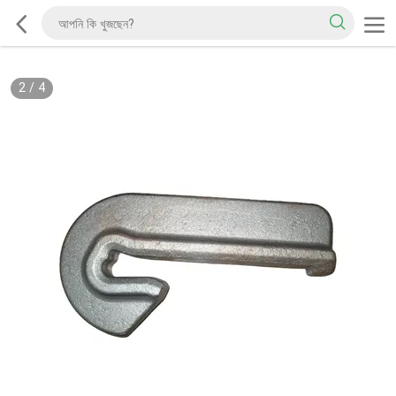
2
/
4