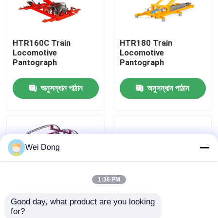
কারখানা পরিদর্শন
HTR160C Train
HTR180 Train
Locomotive
Locomotive
গুণমান নিয়ন্ত্রণ
Pantograph
Pantograph
অনুসন্ধান পাঠান
অনুসন্ধান পাঠান
আমাদের সাথে যোগাযোগ
খবর
Wei Dong
মামলা
1:36 PM
ব্লগ
Good day, what product are you looking 
for?
একটি উদ্ধৃতি অনুরোধ করুন
HTR250 Train
HTR420 Train