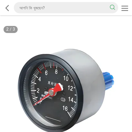
2
/
3