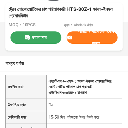
ট্রেন লোকোমোটিভের চাপ পরিমাপকারী HTS-80Z-1 ডাবল-ইনডল
প্রেসারমিটার
MOQ：10PCS
মূল্য：আলোচনাযোগ্য
আমাদের সাথে যোগাযোগ
ভালো দাম
করুন
পণ্যের বর্ণনা
এইচটিএস-৮০জেড-১ ডাবল-ইনডল প্রেসারমিটার
,
লক্ষণীয় করা:
লোটোমোটিভ পরিমাপ চাপ গ্যাজেট
,
এইচটিএস-৮০জেড-১ চাপমাপ
উৎপত্তি স্থল
চীন
ডেলিভারি সময়
15-50 দিন, পরিমাণের উপর নির্ভর করে